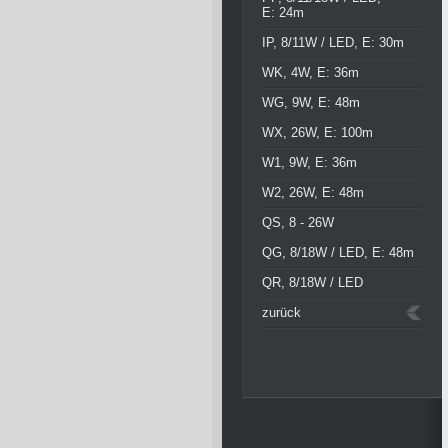
E: 24m
IP, 8/11W / LED, E: 30m
WK, 4W, E: 36m
WG, 9W, E: 48m
WX, 26W, E: 100m
W1, 9W, E: 36m
W2, 26W, E: 48m
QS, 8 - 26W
QG, 8/18W / LED, E: 48m
QR, 8/18W / LED
zurück