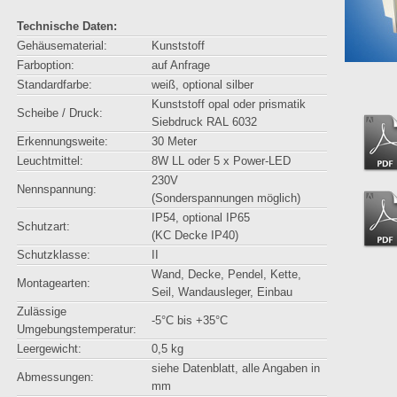
Technische Daten:
Gehäusematerial:
Kunststoff
Farboption:
auf Anfrage
Standardfarbe:
weiß, optional silber
Kunststoff opal oder prismatik
Scheibe / Druck:
Siebdruck RAL 6032
Erkennungsweite:
30 Meter
Leuchtmittel:
8W LL oder 5 x Power-LED
230V
Nennspannung:
(Sonderspannungen möglich)
IP54, optional IP65
Schutzart:
(KC Decke IP40)
Schutzklasse:
II
Wand, Decke, Pendel, Kette,
Montagearten:
Seil, Wandausleger, Einbau
Zulässige
-5°C bis +35°C
Umgebungstemperatur:
Leergewicht:
0,5 kg
siehe Datenblatt, alle Angaben in
Abmessungen:
mm