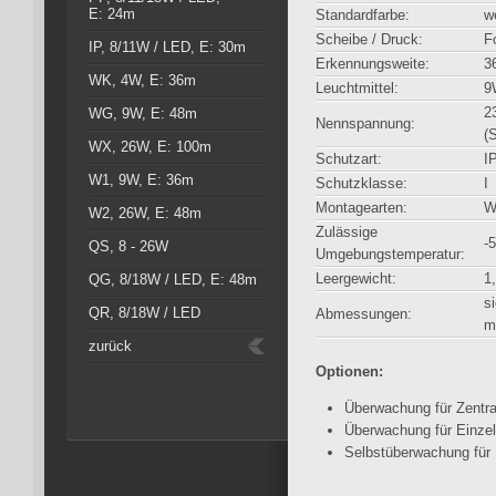
E: 24m
Standardfarbe:
w
Scheibe / Druck:
F
IP, 8/11W / LED, E: 30m
Erkennungsweite:
3
WK, 4W, E: 36m
Leuchtmittel:
9
2
WG, 9W, E: 48m
Nennspannung:
(
WX, 26W, E: 100m
Schutzart:
I
W1, 9W, E: 36m
Schutzklasse:
I
Montagearten:
W
W2, 26W, E: 48m
Zulässige
-
QS, 8 - 26W
Umgebungstemperatur:
Leergewicht:
1
QG, 8/18W / LED, E: 48m
s
QR, 8/18W / LED
Abmessungen:
m
zurück
Optionen:
Überwachung für Zentra
Überwachung für Einzel
Selbstüberwachung für 