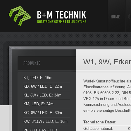
W1, 9W, Erke
KT, LED, E: 16m
Würfel-Kunststoffleuchte al
KD, 6W / LED, E: 22m
Einzelbatterieausführung. 
0108, EN 60598-2-22, DIN 
KL, 8W / LED, E: 34m
VBG 125 in Dauer- und Bere
KM, LED, E: 24m
Kennzeichnung und Ausleuc
ein- bis vierseitige Beschrif
KC, 8W / LED, E: 30m
KW, 8/11W / LED, E: 16m
Technische Daten:
Gehäusematerial:
K
PF, 8/11/18W / LED,