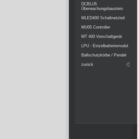
DCBLU5
Überwachungsbaustein
MLED400 Schaltnetzteil
MU05 Controller
MT 400 Vorschaltgerät
LPU - Einzelbatteriemodul
Ballschutzkörbe / Pendel
zurück