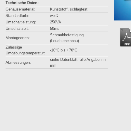
Technische Daten:
Gehäusematerial:
Kunststoff, schlagfest
Standardfarbe:
weiß
Umschaltleistung:
250VA
Umschaltzeit:
50ms
Schraubbefestigung
Montagearten:
(Leuchteneinbau)
Zulässige
-10°C bis +70°C
Umgebungstemperatur:
siehe Datenblatt, alle Angaben in
Abmessungen:
mm