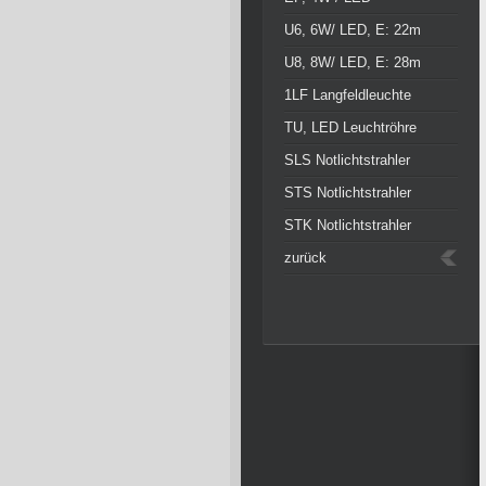
U6, 6W/ LED, E: 22m
U8, 8W/ LED, E: 28m
1LF Langfeldleuchte
TU, LED Leuchtröhre
SLS Notlichtstrahler
STS Notlichtstrahler
STK Notlichtstrahler
zurück