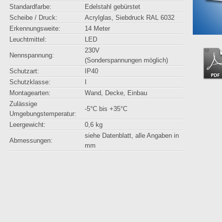
Standardfarbe:
Edelstahl gebürstet
Scheibe / Druck:
Acrylglas, Siebdruck RAL 6032
Erkennungsweite:
14 Meter
Leuchtmittel:
LED
230V
Nennspannung:
(Sonderspannungen möglich)
Schutzart:
IP40
Schutzklasse:
I
Montagearten:
Wand, Decke, Einbau
Zulässige
-5°C bis +35°C
Umgebungstemperatur:
Leergewicht:
0,6 kg
siehe Datenblatt, alle Angaben in
Abmessungen:
mm